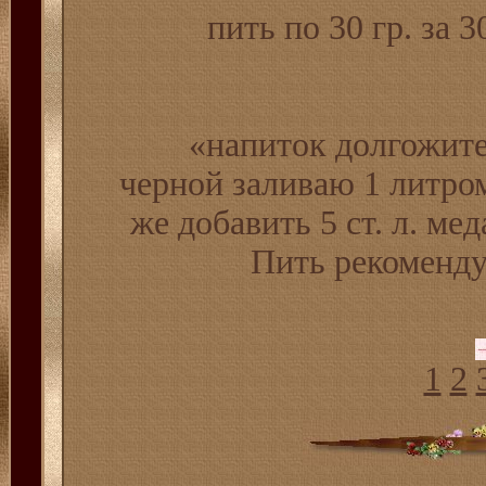
пить по 30 гр. за 3
«напиток долгожител
черной заливаю 1 литро
же добавить 5 ст. л. м
Пить рекоменду
1
2