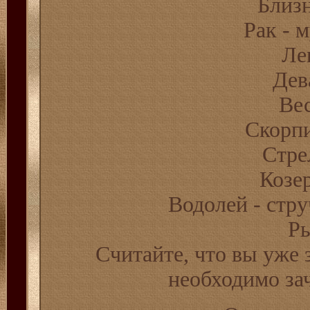
Близн
Рак - 
Ле
Дев
Вес
Скорпи
Стре
Козе
Водолей - стр
Ры
Считайте, что вы уже 
необходимо за