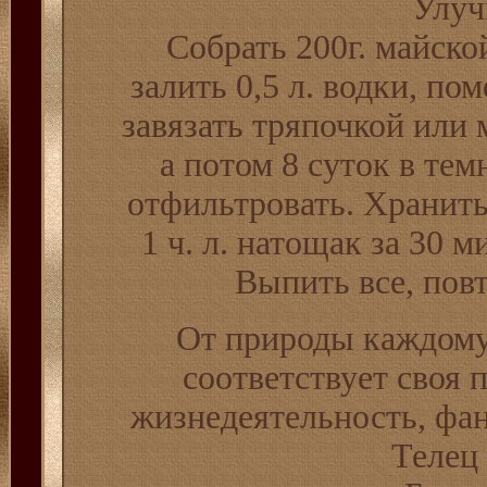
Улуч
Собрать 200г. майско
залить 0,5 л. водки, по
завязать тряпочкой или 
а потом 8 суток в те
отфильтровать. Хранить
1 ч. л. натощак за 30 м
Выпить все, пов
От природы каждому 
соответствует своя 
жизнедеятельность, фан
Телец