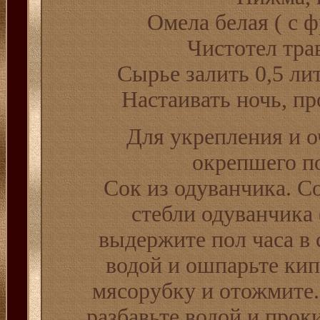
Омела белая ( с ф
Чистотел трав
Сырье залить 0,5 ли
Настаивать ночь, пр
Для укрепления и о
окрепшего п
Сок из одуванчика. С
стебли одуванчика 
выдержите пол часа в 
водой и ошпарьте кип
мясорубку и отожмите
разбавьте водой и прок