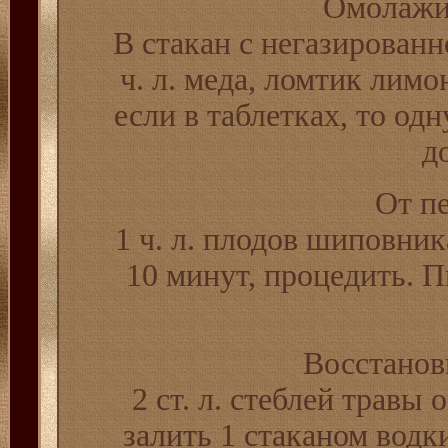
Омолажи
В стакан с негазирован
ч. л. меда, ломтик лимон
если в таблетках, то одн
д
От п
1 ч. л. плодов шиповника
10 минут, процедить. Пи
Восстанов
2 ст. л. стеблей травы
залить 1 стаканом водк