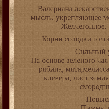
Валериана лекарстве
мысль, укрепляющее мо
Желчегонное.
Корни солодки голо
Сильный 
На основе зеленого ча
рябина, мята,мелисса
клевера, лист земл
смородин
Повыс
Пижма, ц